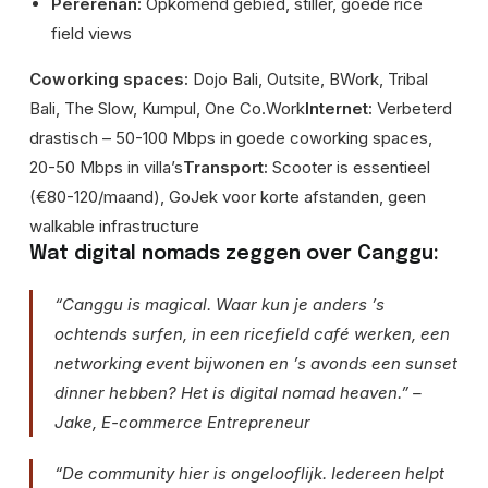
Pererenan:
Opkomend gebied, stiller, goede rice
field views
Coworking spaces:
Dojo Bali, Outsite, BWork, Tribal
Bali, The Slow, Kumpul, One Co.Work
Internet:
Verbeterd
drastisch – 50-100 Mbps in goede coworking spaces,
20-50 Mbps in villa’s
Transport:
Scooter is essentieel
(€80-120/maand), GoJek voor korte afstanden, geen
walkable infrastructure
Wat digital nomads zeggen over Canggu:
“Canggu is magical. Waar kun je anders ’s
ochtends surfen, in een ricefield café werken, een
networking event bijwonen en ’s avonds een sunset
dinner hebben? Het is digital nomad heaven.” –
Jake, E-commerce Entrepreneur
“De community hier is ongelooflijk. Iedereen helpt